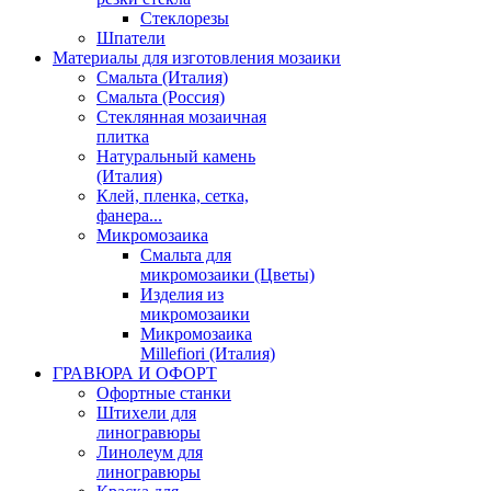
Стеклорезы
Шпатели
Материалы для изготовления мозаики
Смальта (Италия)
Смальта (Россия)
Стеклянная мозаичная
плитка
Натуральный камень
(Италия)
Клей, пленка, сетка,
фанера...
Микромозаика
Смальта для
микромозаики (Цветы)
Изделия из
микромозаики
Микромозаика
Millefiori (Италия)
ГРАВЮРА И ОФОРТ
Офортные станки
Штихели для
линогравюры
Линолеум для
линогравюры