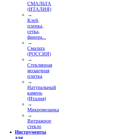
СМАЛЬТА
(ИТАЛИЯ)
→
Клей,
пленка,
сетка,
фанера...
→
Смальта
(РОССИЯ)
→
Стеклянная
мозаичная
плитка
→
Натуральный
камень
(Италия)
→
Микромозаика
→
Витражное
стекло
Инструменты
для