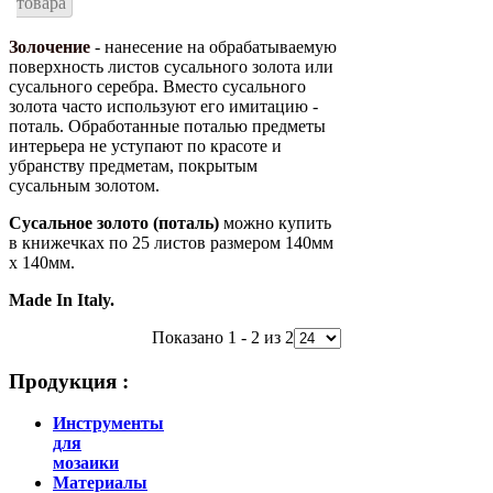
товара
Золочение
- нанесение на обрабатываемую
поверхность листов сусального золота или
сусального серебра. Вместо сусального
золота часто используют его имитацию -
поталь. Обработанные поталью предметы
интерьера не уступают по красоте и
убранству предметам, покрытым
сусальным золотом.
Сусальное золото (поталь)
можно купить
в книжечках по 25 листов размером 140мм
x 140мм.
Made In Italy.
Показано 1 - 2 из 2
Продукция :
Инструменты
для
мозаики
Материалы