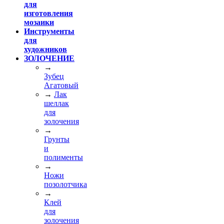
для
изготовления
мозаики
Инструменты
для
художников
ЗОЛОЧЕНИЕ
→
Зубец
Агатовый
→
Лак
шеллак
для
золочения
→
Грунты
и
полименты
→
Ножи
позолотчика
→
Клей
для
золочения