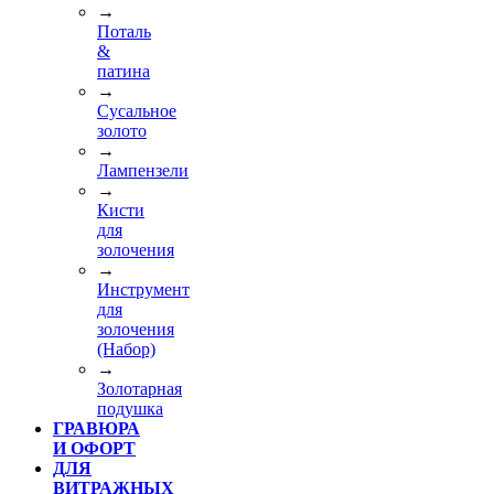
→
Поталь
&
патина
→
Сусальное
золото
→
Лампензели
→
Кисти
для
золочения
→
Инструмент
для
золочения
(Набор)
→
Золотарная
подушка
ГРАВЮРА
И ОФОРТ
ДЛЯ
ВИТРАЖНЫХ