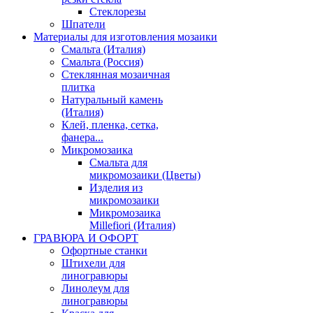
Стеклорезы
Шпатели
Материалы для изготовления мозаики
Смальта (Италия)
Смальта (Россия)
Стеклянная мозаичная
плитка
Натуральный камень
(Италия)
Клей, пленка, сетка,
фанера...
Микромозаика
Смальта для
микромозаики (Цветы)
Изделия из
микромозаики
Микромозаика
Millefiori (Италия)
ГРАВЮРА И ОФОРТ
Офортные станки
Штихели для
линогравюры
Линолеум для
линогравюры